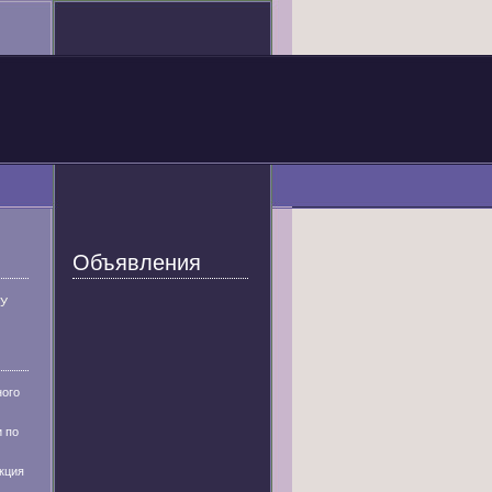
Объявления
У
ного
 по
кция