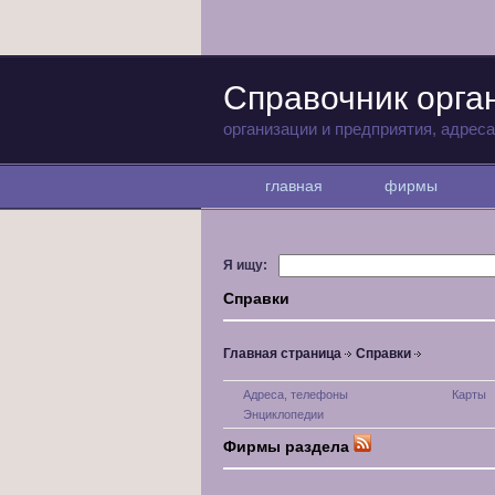
Справочник орга
организации и предприятия, адрес
главная
фирмы
Я ищу:
Справки
Главная страница
Справки
Адреса, телефоны
Карты
Энциклопедии
Фирмы раздела