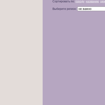
Сортировать по:
городу
названию
це
Выберите регион: