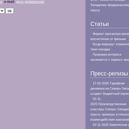
не
e-mail
дате добавления
Западному федеральном
округу
Статьи
Формат просмотра меня
впечатление от фильма
Когда маршрут огранич
темп поездки
Проверка интереса
начинается с первого зан
Пресс-релизы
17-02-2026 Тарифная
динамика на Северо-Зап
создает бюджетный перек
03-11-
2025 Производственные
кластеры Северо-Западн
округа: примеры успешно
взаимодействия компани
03-11-2025 Химическая 