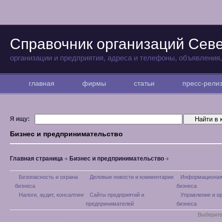
Справочник организаций Сев
организации и предприятия, адреса и телефоны, объявления
главная
фирмы
статьи
пресс-рел
Я ищу:
Бизнес и предпринимательство
Главная страница
Бизнес и предпринимательство
Безопасность и охрана
Деловые новости и комментарии
Информационая
бизнеса
бизнеса
Налоги, аудит, консалтинг
Сайты предприятий и
Управление и о
предпринимателей
бизнеса
Выберите