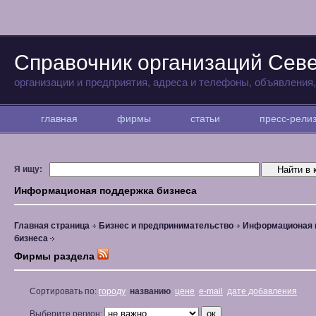
Справочник организаций Сев
организации и предприятия, адреса и телефоны, объявления
главная
фирмы
статьи
пресс-рел
Я ищу:
Информационая поддержка бизнеса
Главная страница
Бизнес и предпринимательство
Информационая 
бизнеса
Фирмы раздела
Сортировать по:
городу
названию
цене
e-mail
дате добавления
Выберите регион: