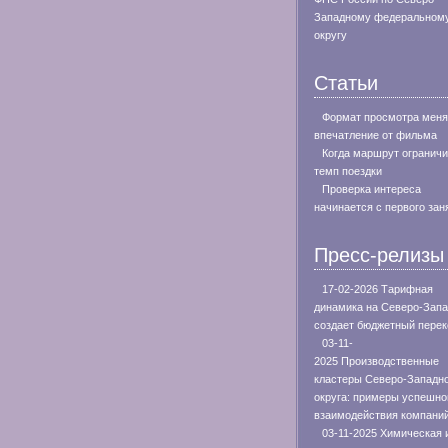
Западному федеральном
округу
Статьи
Формат просмотра меня
впечатление от фильма
Когда маршрут огранич
темп поездки
Проверка интереса
начинается с первого зан
Пресс-релизы
17-02-2026 Тарифная
динамика на Северо-Зап
создает бюджетный перек
03-11-
2025 Производственные
кластеры Северо-Западн
округа: примеры успешно
взаимодействия компани
03-11-2025 Химическая 