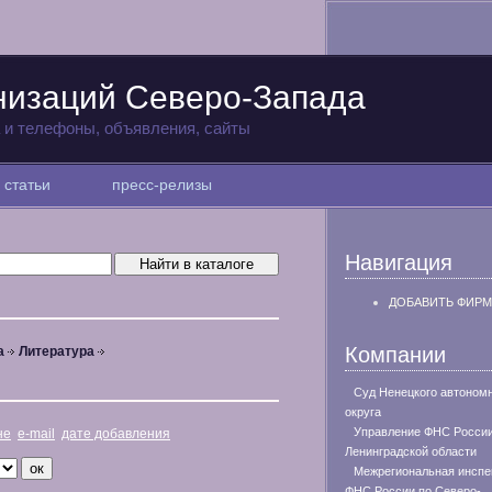
низаций Северо-Запада
а и телефоны, объявления, сайты
статьи
пресс-релизы
Навигация
ДОБАВИТЬ ФИРМ
Компании
а
Литература
Суд Ненецкого автоном
округа
Управление ФНС России
не
e-mail
дате добавления
Ленинградской области
Межрегиональная инспе
ФНС России по Северо-