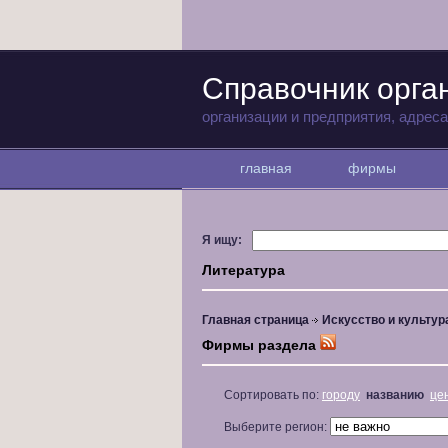
Справочник орга
организации и предприятия, адрес
главная
фирмы
Я ищу:
Литература
Главная страница
Искусство и культур
Фирмы раздела
Сортировать по:
городу
названию
це
Выберите регион: