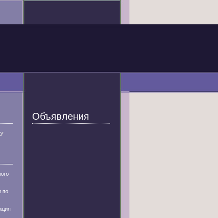
Объявления
У
ного
 по
кция