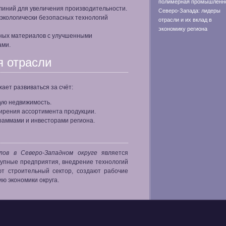
полимерная промышленн
линий для увеличения производительности.
Северо-Запада: лидеры
экологически безопасных технологий
отрасли и их вклад в
экономику региона
ьных материалов с улучшенными
ами.
я отрасли
ет развиваться за счёт:
кую недвижимость.
ирения ассортимента продукции.
раммами и инвесторами региона.
ов в Северо-Западном округе
является
рупные предприятия, внедрение технологий
ют строительный сектор, создают рабочие
ию экономики округа.