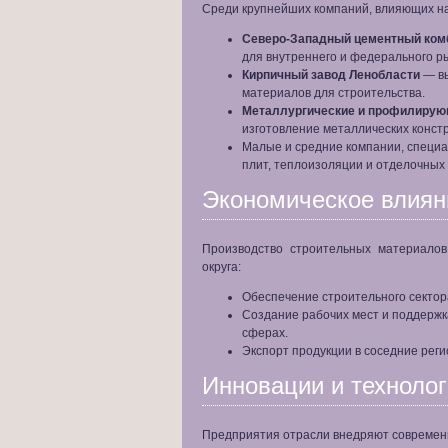
Среди крупнейших компаний, влияющих на
Северо-Западный цементный ком
для внутреннего и федерального р
Кирпичный завод Ленобласти
— вы
материалов для строительства.
Металлургические и профилирую
изготовление металлических конст
Малые и средние компании, специ
плит, теплоизоляции и отделочных
Экономическое влиян
Производство строительных материало
округа:
Обеспечение строительного сектор
Создание рабочих мест и поддержк
сферах.
Экспорт продукции в соседние рег
Инновации и техноло
Предприятия отрасли внедряют современ