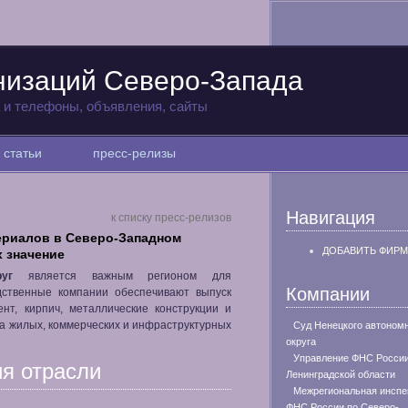
низаций Северо-Запада
а и телефоны, объявления, сайты
статьи
пресс-релизы
Навигация
к списку пресс-релизов
ериалов в Северо-Западном
ДОБАВИТЬ ФИРМ
х значение
уг
является важным регионом для
Компании
дственные компании обеспечивают выпуск
нт, кирпич, металлические конструкции и
а жилых, коммерческих и инфраструктурных
Суд Ненецкого автоном
округа
Управление ФНС России
я отрасли
Ленинградской области
Межрегиональная инспе
ФНС России по Северо-