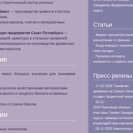
 строительный сектор региона:
Западному федеральном
округу
бинат
— производство цемента и бетона
ынка.
пуск кирпича, плитки и облицовочных
Статьи
щие предприятия Санкт-Петербурга
—
Формат просмотра меня
рукций, арматуры и стальных профилей.
впечатление от фильма
ализирующиеся на производстве древесных
Когда маршрут огранич
 материалов.
темп поездки
Проверка интереса
ие
начинается с первого зан
в имеет большое значение для экономики
Пресс-релизы
17-02-2026 Тарифная
а региона качественными материалами.
динамика на Северо-Зап
а малого и среднего бизнеса в смежных
создает бюджетный перек
03-11-
ионы и страны Европы.
2025 Производственные
гии
кластеры Северо-Западн
округа: примеры успешно
взаимодействия компани
03-11-2025 Химическая 
ные технологии: