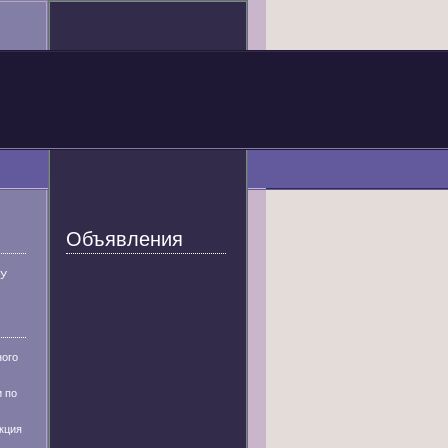
Объявления
У
ного
 по
кция