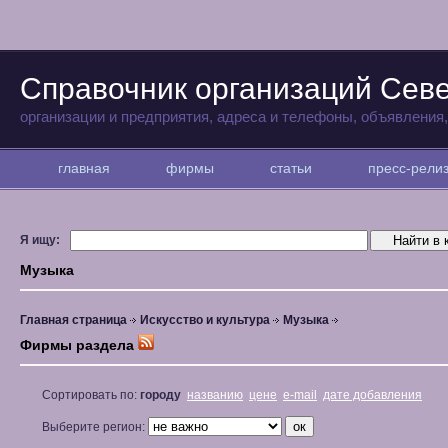
Справочник организаций Сев
организации и предприятия, адреса и телефоны, объявления
главная
фирмы
статьи
пресс-рел
Я ищу:
Музыка
Главная страница
Искусство и культура
Музыка
Фирмы раздела
Сортировать по:
городу
названию
цене
e-mail
дате добавления
Выберите регион: