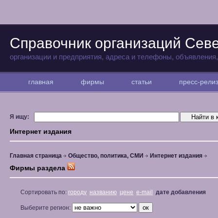
Справочник организаций Сев
организации и предприятия, адреса и телефоны, объявления
главная
фирмы
статьи
пресс-рел
Я ищу:
Интернет издания
Главная страница
Общество, политика, СМИ
Интернет издания
Фирмы раздела
Сортировать по:
городу
названию
цене
e-mail
дате добавления
Выберите регион: