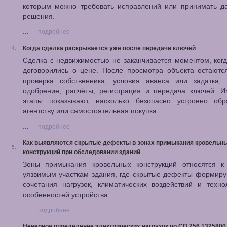
которым можно требовать исправлений или принимать д
решения.
...
подробнее
Когда сделка раскрывается уже после передачи ключей
4.
Сделка с недвижимостью не заканчивается моментом, ког
договорились о цене. После просмотра объекта остаютс
проверка собственника, условия аванса или задатка, 
одобрение, расчёты, регистрация и передача ключей. И
этапы показывают, насколько безопасно устроено об
агентству или самостоятельная покупка.
...
подробнее
Как выявляются скрытые дефекты в зонах примыкания кровельн
5.
конструкций при обследовании зданий
Зоны примыкания кровельных конструкций относятся к
уязвимым участкам здания, где скрытые дефекты формиру
сочетания нагрузок, климатических воздействий и техно
особенностей устройства.
...
подробнее
Неверное определение электрических нагрузок по СП 256.1325800