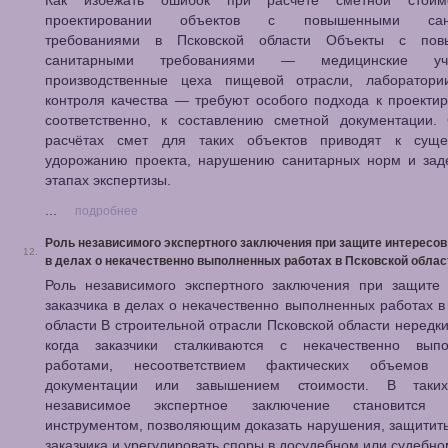
Как избежать ошибок при расчёте сметной стоим
проектировании объектов с повышенными сан
требованиями в Псковской области Объекты с пов
санитарными требованиями — медицинские учр
производственные цеха пищевой отрасли, лаборатори
контроля качества — требуют особого подхода к проекти
соответственно, к составлению сметной документации.
расчётах смет для таких объектов приводят к суще
удорожанию проекта, нарушению санитарных норм и зад
этапах экспертизы.
...
подробнее
Роль независимого экспертного заключения при защите интересов
12.
в делах о некачественно выполненных работах в Псковской облас
Роль независимого экспертного заключения при защите 
заказчика в делах о некачественно выполненных работах в
области В строительной отрасли Псковской области нередки
когда заказчики сталкиваются с некачественно вып
работами, несоответствием фактических объемов 
документации или завышением стоимости. В таких
независимое экспертное заключение становится 
инструментом, позволяющим доказать нарушения, защитит
заказчика и урегулировать споры в досудебном или судебно