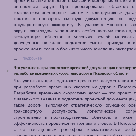
проектировании объектов с массой инженерных деталей 
автономном округе При проектировании объектов 
количеством инженерных систем и конструктивных дета
тщательно проверять сметную документацию до по
государственную экспертизу. В условиях Ненецкого ав
округа такая задача усложняется особенностями климата, л
эксплуатации объектов в условиях вечной мерзлоты
допущенные на этапе подготовки сметы, приводят к о
проекта или внесению большого числа замечаний экспертам
...
подробнее
Что учитывать при подготовке проектной документации к эксперти
9.
разработке временных скоростных дорог в Псковской области
Что учитывать при подготовке проектной документации к 
при разработке временных скоростных дорог в Псковско
Разработка временных скоростных дорог — это проект, 
тщательного анализа и подготовки проектной документации,
такие дороги выполняют стратегическую функцию: обе
транспортную доступность, логистическое сопро
строительных и производственных объектов, а также
эффективность передвижения техники и людей. В Псковско
с её насыщенным рельефом, климатическими особе
сезонными перепадами и участками с нестабильными 