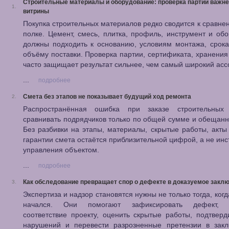
Строительные материалы и оборудование: проверка партии важн
1.
витрины
Покупка строительных материалов редко сводится к сравне
полке. Цемент, смесь, плитка, профиль, инструмент и об
должны подходить к основанию, условиям монтажа, срок
объёму поставки. Проверка партии, сертификата, хранения
часто защищает результат сильнее, чем самый широкий асс
...
подробнее
Смета без этапов не показывает будущий ход ремонта
2.
Распространённая ошибка при заказе строительны
сравнивать подрядчиков только по общей сумме и обещанн
Без разбивки на этапы, материалы, скрытые работы, акты
гарантии смета остаётся приблизительной цифрой, а не ин
управления объектом.
...
подробнее
Как обследование превращает спор о дефекте в доказуемое закл
3.
Экспертиза и надзор становятся нужны не только тогда, когд
начался. Они помогают зафиксировать дефект, п
соответствие проекту, оценить скрытые работы, подтвер
нарушений и перевести разрозненные претензии в закл