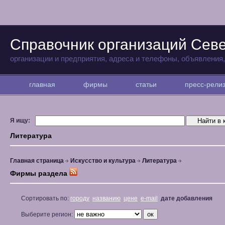
Справочник организаций Сев
организации и предприятия, адреса и телефоны, объявления
главная
фирмы
статьи
пресс-рел
Я ищу:
Литература
Главная страница
Искусство и культура
Литература
Фирмы раздела
Сортировать по:
городу
названию
цене
e-mail
дате добавления
Выберите регион: