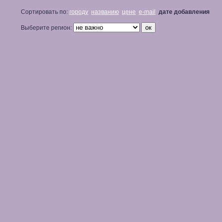
Сортировать по:
городу
названию
цене
e-mail
дате добавления
Выберите регион: