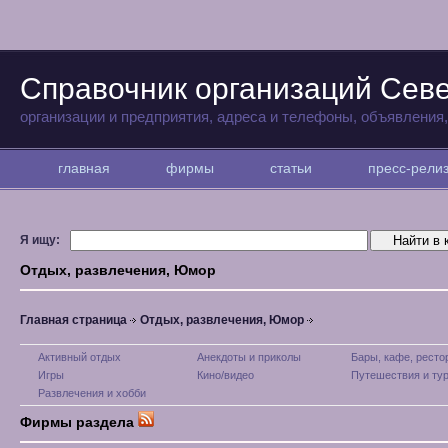
Справочник организаций Сев
организации и предприятия, адреса и телефоны, объявления
главная
фирмы
статьи
пресс-рел
Я ищу:
Отдых, развлечения, Юмор
Главная страница
Отдых, развлечения, Юмор
Активный отдых
Анекдоты и приколы
Бары, кафе, рест
Игры
Кино/видео
Путешествия и ту
Развлечения и хобби
Фирмы раздела