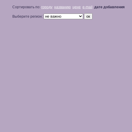
Сортировать по:
городу
названию
цене
e-mail
дате добавления
Выберите регион: