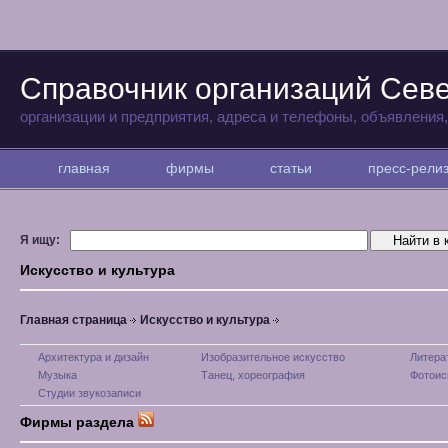
Справочник организаций Сев
организации и предприятия, адреса и телефоны, объявления
главная
фирмы
статьи
пресс-рел
Я ищу:
Искусство и культура
Главная страница
Искусство и культура
Архитектура и дизайн
Изобразительное искусство
Литера
Музыка
Танец, хореография
Фотоис
Студии звукозаписи
Фирмы раздела