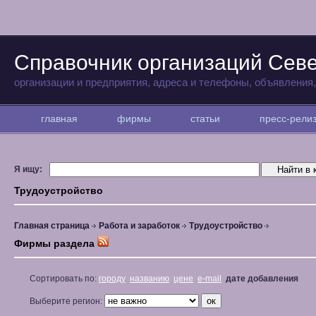
Справочник организаций Сев
организации и предприятия, адреса и телефоны, объявления
главная
фирмы
статьи
пресс-рел
Я ищу:
Трудоустройство
Главная страница
Работа и заработок
Трудоустройство
Фирмы раздела
Сортировать по:
городу
названию
цене
e-mail
дате добавления
Выберите регион: